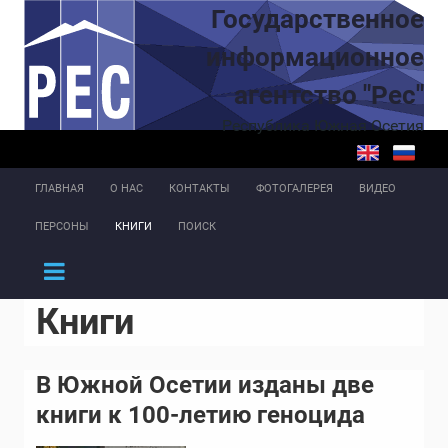
Перейти к основному содержанию
Государственное
информационное
агентство "Рес"
Республика Южная Осетия
ГЛАВНАЯ
О НАС
КОНТАКТЫ
ФОТОГАЛЕРЕЯ
ВИДЕО
ПЕРСОНЫ
КНИГИ
ПОИСК
Книги
В Южной Осетии изданы две
книги к 100-летию геноцида