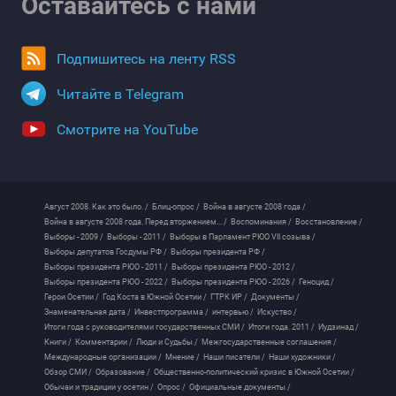
Оставайтесь с нами
Подпишитесь на ленту RSS
Читайте в Telegram
Смотрите на YouTube
Август 2008. Как это было. /
Блиц-опрос /
Война в августе 2008 года /
Война в августе 2008 года. Перед вторжением... /
Воспоминания /
Восстановление /
Выборы - 2009 /
Выборы - 2011 /
Выборы в Парламент РЮО VII созыва /
Выборы депутатов Госдумы РФ /
Выборы президента РФ /
Выборы президента РЮО - 2011 /
Выборы президента РЮО - 2012 /
Выборы президента РЮО - 2022 /
Выборы президента РЮО - 2026 /
Геноцид /
Герои Осетии /
Год Коста в Южной Осетии /
ГТРК ИР /
Документы /
Знаменательная дата /
Инвестпрограмма /
интервью /
Искуство /
Итоги года с руководителями государственных СМИ /
Итоги года. 2011 /
Иудзинад /
Книги /
Комментарии /
Люди и Судьбы /
Межгосударственные соглашения /
Международные организации /
Мнение /
Наши писатели /
Наши художники /
Обзор СМИ /
Образование /
Общественно-политический кризис в Южной Осетии /
Обычаи и традиции у осетин /
Опрос /
Официальные документы /