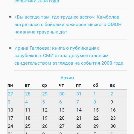
событиях 2008 года
«Вы всегда там, где труднее всего»: Камболов
встретился с бойцами южноосетинского ОМОН
накануне траурных дат
Ирина Гаглоева: книга о публикациях
зарубежных СМИ стала документальным
свидетельством взглядов на события 2008 года
Архив
пн
вт
ср
чт
пт
сб
вс
27
28
29
30
31
1
2
3
4
5
6
7
8
9
10
11
12
13
14
15
16
17
18
19
20
21
22
23
24
25
26
27
28
29
30