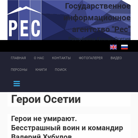
Перейти к основному содержанию
Государственное
информационное
агентство "Рес"
Республика Южная Осетия
ГЛАВНАЯ
О НАС
КОНТАКТЫ
ФОТОГАЛЕРЕЯ
ВИДЕО
ПЕРСОНЫ
КНИГИ
ПОИСК
Герои Осетии
Герои не умирают.
Бесстрашный воин и командир
Валерий Хубулов