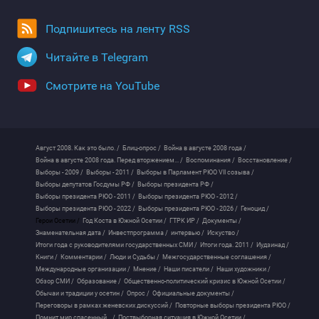
Подпишитесь на ленту RSS
Читайте в Telegram
Смотрите на YouTube
Август 2008. Как это было. /
Блиц-опрос /
Война в августе 2008 года /
Война в августе 2008 года. Перед вторжением... /
Воспоминания /
Восстановление /
Выборы - 2009 /
Выборы - 2011 /
Выборы в Парламент РЮО VII созыва /
Выборы депутатов Госдумы РФ /
Выборы президента РФ /
Выборы президента РЮО - 2011 /
Выборы президента РЮО - 2012 /
Выборы президента РЮО - 2022 /
Выборы президента РЮО - 2026 /
Геноцид /
Герои Осетии /
Год Коста в Южной Осетии /
ГТРК ИР /
Документы /
Знаменательная дата /
Инвестпрограмма /
интервью /
Искуство /
Итоги года с руководителями государственных СМИ /
Итоги года. 2011 /
Иудзинад /
Книги /
Комментарии /
Люди и Судьбы /
Межгосударственные соглашения /
Международные организации /
Мнение /
Наши писатели /
Наши художники /
Обзор СМИ /
Образование /
Общественно-политический кризис в Южной Осетии /
Обычаи и традиции у осетин /
Опрос /
Официальные документы /
Переговоры в рамках женевских дискуссий /
Повторные выборы президента РЮО /
Помнит мир спасенный... /
Поствыборная ситуация в Южной Осетии /