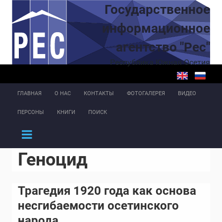
Перейти к основному содержанию
Государственное
информационное
агентство "Рес"
Республика Южная Осетия
ГЛАВНАЯ
О НАС
КОНТАКТЫ
ФОТОГАЛЕРЕЯ
ВИДЕО
ПЕРСОНЫ
КНИГИ
ПОИСК
Геноцид
Трагедия 1920 года как основа
несгибаемости осетинского
народа