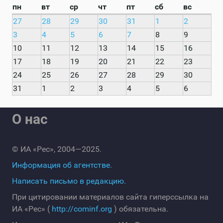
пн
вт
ср
чт
пт
сб
вс
27
28
29
30
31
1
2
3
4
5
6
7
8
9
10
11
12
13
14
15
16
17
18
19
20
21
22
23
24
25
26
27
28
29
30
31
1
2
3
4
5
6
О нас
© ИА «Рес», 2004—2025.
Информация об агентстве.
Написать письмо в редакцию.
При цитировании материалов сайта гиперссылка на
ИА «Рес» (
http://cominf.org
) обязательна.