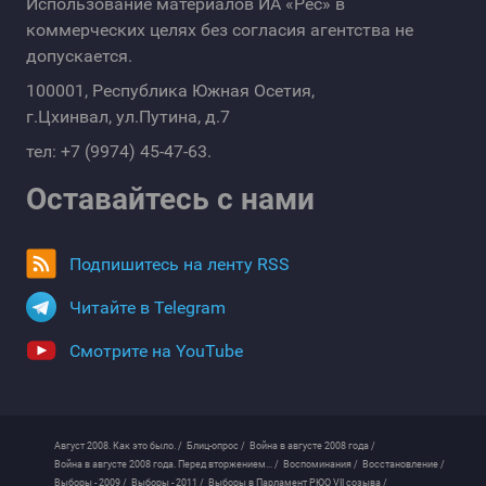
Использование материалов ИА «Рес» в
коммерческих целях без согласия агентства не
допускается.
100001, Республика Южная Осетия,
г.Цхинвал, ул.Путина, д.7
тел: +7 (9974) 45-47-63.
Оставайтесь с нами
Подпишитесь на ленту RSS
Читайте в Telegram
Смотрите на YouTube
Август 2008. Как это было. /
Блиц-опрос /
Война в августе 2008 года /
Война в августе 2008 года. Перед вторжением... /
Воспоминания /
Восстановление /
Выборы - 2009 /
Выборы - 2011 /
Выборы в Парламент РЮО VII созыва /