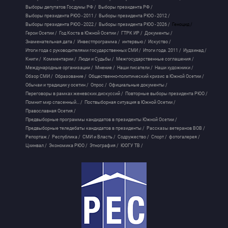
Выборы депутатов Госдумы РФ /
Выборы президента РФ /
Выборы президента РЮО - 2011 /
Выборы президента РЮО - 2012 /
Выборы президента РЮО - 2022 /
Выборы президента РЮО - 2026 /
Геноцид /
Герои Осетии /
Год Коста в Южной Осетии /
ГТРК ИР /
Документы /
Знаменательная дата /
Инвестпрограмма /
интервью /
Искуство /
Итоги года с руководителями государственных СМИ /
Итоги года. 2011 /
Иудзинад /
Книги /
Комментарии /
Люди и Судьбы /
Межгосударственные соглашения /
Международные организации /
Мнение /
Наши писатели /
Наши художники /
Обзор СМИ /
Образование /
Общественно-политический кризис в Южной Осетии /
Обычаи и традиции у осетин /
Опрос /
Официальные документы /
Переговоры в рамках женевских дискуссий /
Повторные выборы президента РЮО /
Помнит мир спасенный... /
Поствыборная ситуация в Южной Осетии /
Православная Осетия /
Предвыборные программы кандидатов в президенты Южной Осетии /
Предвыборные теледебаты кандидатов в президенты /
Рассказы ветеранов ВОВ /
Репортаж /
Республика /
СМИ и Власть /
Содружество /
Спорт /
фотогалерея /
Цхинвал /
Экономика РЮО /
Этнография /
ЮОГУ ТВ /