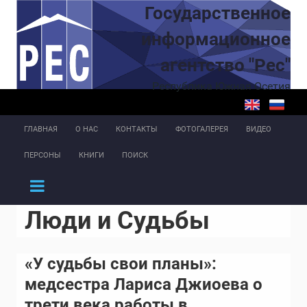
Перейти к основному содержанию
Государственное
информационное
агентство "Рес"
Республика Южная Осетия
ГЛАВНАЯ
О НАС
КОНТАКТЫ
ФОТОГАЛЕРЕЯ
ВИДЕО
ПЕРСОНЫ
КНИГИ
ПОИСК
Люди и Судьбы
«У судьбы свои планы»:
медсестра Лариса Джиоева о
трети века работы в