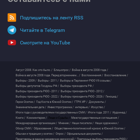
Подпишитесь на ленту RSS
Читайте в Telegram
Смотрите на YouTube
Август 2008. Как это было. /
Блиц-опрос /
Война в августе 2008 года /
Война в августе 2008 года. Перед вторжением... /
Воспоминания /
Восстановление /
Выборы - 2009 /
Выборы - 2011 /
Выборы в Парламент РЮО VII созыва /
Выборы депутатов Госдумы РФ /
Выборы президента РФ /
Выборы президента РЮО - 2011 /
Выборы президента РЮО - 2012 /
Выборы президента РЮО - 2022 /
Выборы президента РЮО - 2026 /
Геноцид /
Герои Осетии /
Год Коста в Южной Осетии /
ГТРК ИР /
Документы /
Знаменательная дата /
Инвестпрограмма /
интервью /
Искуство /
Итоги года с руководителями государственных СМИ /
Итоги года. 2011 /
Иудзинад /
Книги /
Комментарии /
Люди и Судьбы /
Межгосударственные соглашения /
Международные организации /
Мнение /
Наши писатели /
Наши художники /
Обзор СМИ /
Образование /
Общественно-политический кризис в Южной Осетии /
Обычаи и традиции у осетин /
Опрос /
Официальные документы /
Переговоры в рамках женевских дискуссий /
Повторные выборы президента РЮО /