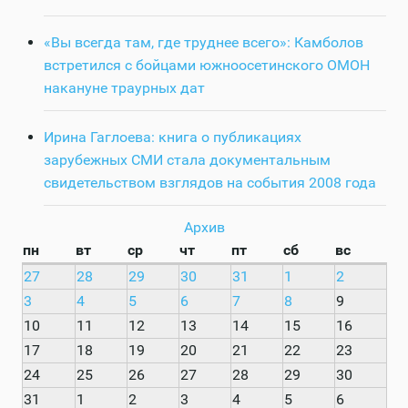
«Вы всегда там, где труднее всего»: Камболов
встретился с бойцами южноосетинского ОМОН
накануне траурных дат
Ирина Гаглоева: книга о публикациях
зарубежных СМИ стала документальным
свидетельством взглядов на события 2008 года
Архив
пн
вт
ср
чт
пт
сб
вс
27
28
29
30
31
1
2
3
4
5
6
7
8
9
10
11
12
13
14
15
16
17
18
19
20
21
22
23
24
25
26
27
28
29
30
31
1
2
3
4
5
6