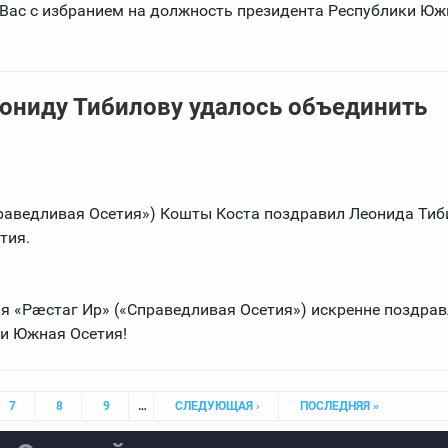
 Вас с избранием на должность президента Республики Юж
еониду Тибилову удалось объединить
раведливая Осетия») Кошты Коста поздравил Леонида Тиб
тия.
я «Рæстаг Ир» («Справедливая Осетия») искренне поздрав
и Южная Осетия!
7
8
9
…
СЛЕДУЮЩАЯ ›
ПОСЛЕДНЯЯ »