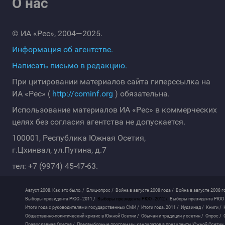
О нас
© ИА «Рес», 2004—2025.
Информация об агентстве.
Написать письмо в редакцию.
При цитировании материалов сайта гиперссылка на
ИА «Рес» (
http://cominf.org
) обязательна.
Использование материалов ИА «Рес» в коммерческих
целях без согласия агентства не допускается.
100001, Республика Южная Осетия,
г.Цхинвал, ул.Путина, д.7
тел: +7 (9974) 45-47-63.
Август 2008. Как это было. /
Блиц-опрос /
Война в августе 2008 года /
Война в августе 2008 г
Выборы президента РЮО - 2011 /
Выборы президента РЮО - 2012 /
Выборы президента РЮО -
Итоги года с руководителями государственных СМИ /
Итоги года. 2011 /
Иудзинад /
Книги /
Общественно-политический кризис в Южной Осетии /
Обычаи и традиции у осетин /
Опрос /
Православная Осетия /
Предвыборные программы кандидатов в президенты Южной Осетии 