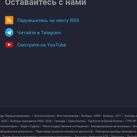
Оставайтесь с нами
Подпишитесь на ленту RSS
Читайте в Telegram
Смотрите на YouTube
ода. Перед вторжением... /
Воспоминания /
Восстановление /
Выборы - 2009 /
Выборы - 2011 /
Выборы в
 2022 /
Выборы президента РЮО - 2026 /
Геноцид /
Герои Осетии /
Год Коста в Южной Осетии /
ГТРК ИР 
Комментарии /
Люди и Судьбы /
Межгосударственные соглашения /
Международные организации /
Мн
Официальные документы /
Переговоры в рамках женевских дискуссий /
Повторные выборы президента
/
Предвыборные теледебаты кандидатов в президенты /
Рассказы ветеранов ВОВ /
Репортаж /
Респуб