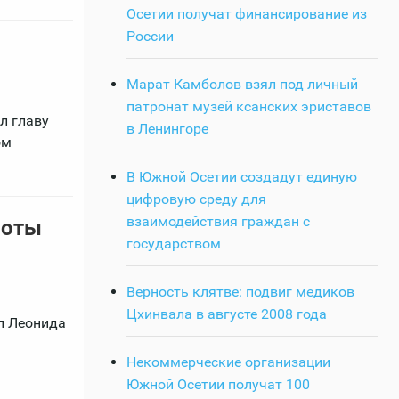
Осетии получат финансирование из
России
Марат Камболов взял под личный
патронат музей ксанских эриставов
л главу
в Ленингоре
ом
В Южной Осетии создадут единую
цифровую среду для
взаимодействия граждан с
боты
государством
Верность клятве: подвиг медиков
Цхинвала в августе 2008 года
л Леонида
Некоммерческие организации
Южной Осетии получат 100