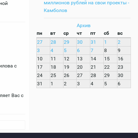
миллионов рублей на свои проекты -
ной
Камболов
Архив
пн
вт
ср
чт
пт
сб
вс
27
28
29
30
31
1
2
3
4
5
6
7
8
9
10
11
12
13
14
15
16
илова с
17
18
19
20
21
22
23
24
25
26
27
28
29
30
31
1
2
3
4
5
6
ляет Вас с