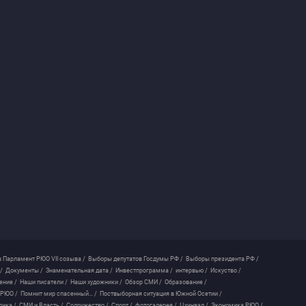
 Парламент РЮО VII созыва /
Выборы депутатов Госдумы РФ /
Выборы президента РФ /
/
Документы /
Знаменательная дата /
Инвестпрограмма /
интервью /
Искуство /
ение /
Наши писатели /
Наши художники /
Обзор СМИ /
Образование /
 РЮО /
Помнит мир спасенный... /
Поствыборная ситуация в Южной Осетии /
лика /
СМИ и Власть /
Содружество /
Спорт /
фотогалерея /
Цхинвал /
Экономика РЮО /