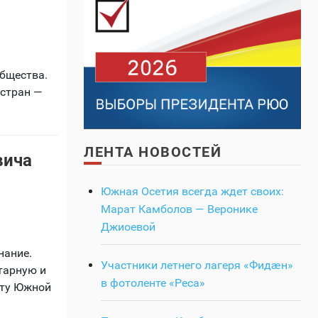
бщества.
 стран —
ЛЕНТА НОВОСТЕЙ
вича
Южная Осетия всегда ждет своих:
Марат Камболов — Веронике
Джиоевой
нание.
Участники летнего лагеря «Фидӕн»
тарную и
в фотоленте «Реса»
иту Южной