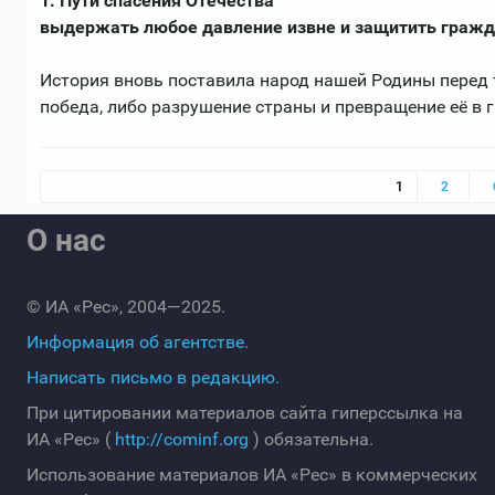
1. Пути спасения Отечества
выдержать любое давление извне и защитить гражда
История вновь поставила народ нашей Родины перед тем
победа, либо разрушение страны и превращение её в 
Страницы
1
2
О нас
© ИА «Рес», 2004—2025.
Информация об агентстве.
Написать письмо в редакцию.
При цитировании материалов сайта гиперссылка на
ИА «Рес» (
http://cominf.org
) обязательна.
Использование материалов ИА «Рес» в коммерческих