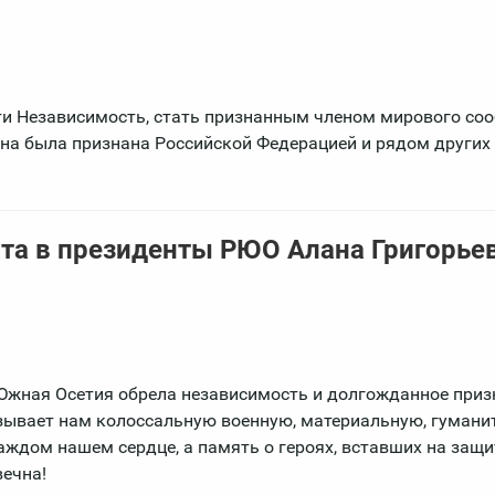
ти Независимость, стать признанным членом мирового соо
ана была признана Российской Федерацией и рядом других
та в президенты РЮО Алана Григорье
Южная Осетия обрела независимость и долгожданное приз
азывает нам колоссальную военную, материальную, гумани
аждом нашем сердце, а память о героях, вставших на защ
вечна!