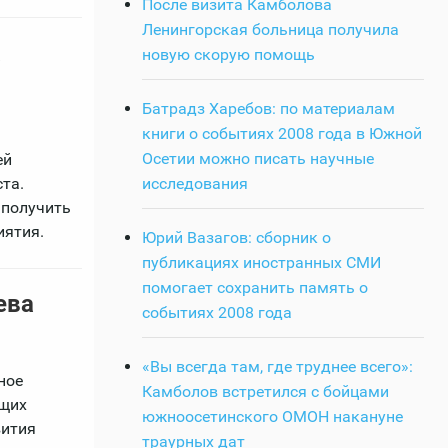
После визита Камболова
Ленингорская больница получила
а
новую скорую помощь
Батрадз Харебов: по материалам
книги о событиях 2008 года в Южной
Осетии можно писать научные
ей
исследования
та.
 получить
иятия.
Юрий Вазагов: сборник о
публикациях иностранных СМИ
помогает сохранить память о
ева
событиях 2008 года
«Вы всегда там, где труднее всего»:
ное
Камболов встретился с бойцами
ющих
южноосетинского ОМОН накануне
вития
траурных дат