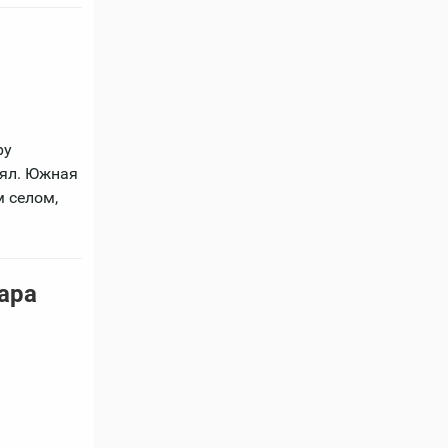
ру
оял. Южная
 селом,
ара