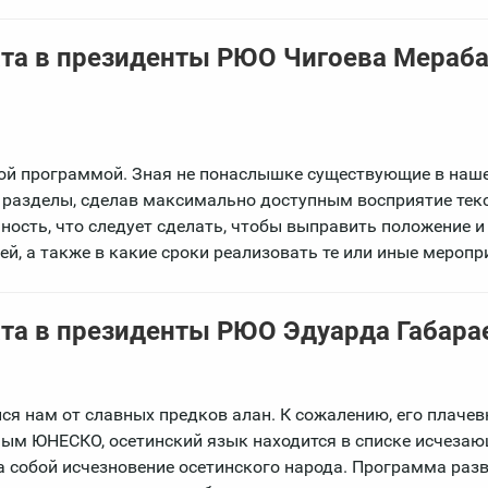
та в президенты РЮО Чигоева Мераб
кой программой. Зная не понаслышке существующие в наш
е разделы, сделав максимально доступным восприятие текс
ость, что следует сделать, чтобы выправить положение и
, а также в какие сроки реализовать те или иные меропр
та в президенты РЮО Эдуарда Габара
ся нам от славных предков алан. К сожалению, его плачев
ным ЮНЕСКО, осетинский язык находится в списке исчеза
а собой исчезновение осетинского народа. Программа раз