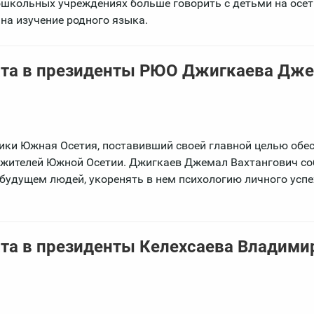
ошкольных учреждениях больше говорить с детьми на осе
 на изучение родного языка.
та в президенты РЮО Джигкаева Дж
ки Южная Осетия, поставивший своей главной целью обе
жителей Южной Осетии. Джигкаев Джемал Вахтангович со
будущем людей, укоренять в нем психологию личного успе
та в президенты Келехсаева Владими