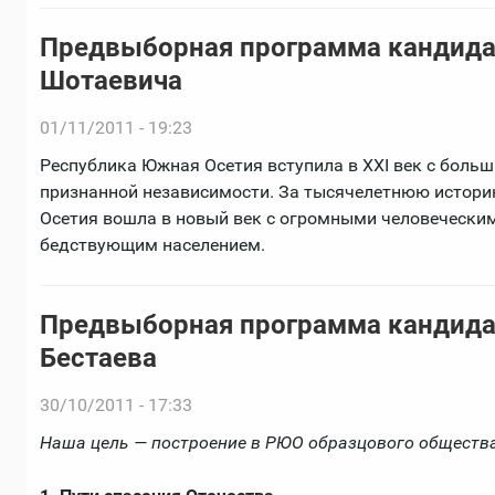
Предвыборная программа кандида
Шотаевича
01/11/2011 - 19:23
Республика Южная Осетия вступила в XXI век с боль
признанной независимости. За тысячелетнюю истори
Осетия вошла в новый век с огромными человечески
бедствующим населением.
Предвыборная программа кандида
Бестаева
30/10/2011 - 17:33
Наша цель — построение в РЮО образцового общества 