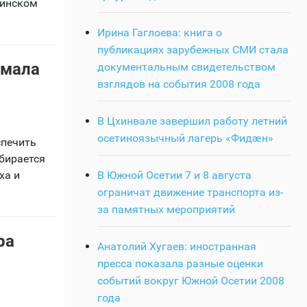
тинском
Ирина Гаглоева: книга о
публикациях зарубежных СМИ стала
емала
документальным свидетельством
взглядов на события 2008 года
В Цхинвале завершил работу летний
осетиноязычный лагерь «Фидӕн»
спечить
бирается
В Южной Осетии 7 и 8 августа
ха и
ограничат движение транспорта из-
за памятных мероприятий
ра
Анатолий Хугаев: иностранная
пресса показала разные оценки
событий вокруг Южной Осетии 2008
года