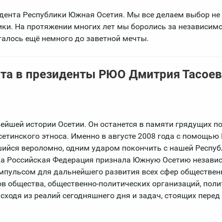
дента Республики Южная Осетия. Мы все делаем выбор не
ки. На протяжении многих лет мы боролись за независимос
сталось ещё немного до заветной мечты.
та в президенты РЮО Дмитрия Тасоев
ейшей истории Осетии. Он останется в памяти грядущих по
етинского этноса. Именно в августе 2008 года с помощью
ийся вероломно, одним ударом покончить с нашей Респуб
ода Российская Федерация признала Южную Осетию незав
пульсом для дальнейшего развития всех сфер обществен
ов общества, общественно-политических организаций, пол
исходя из реалий сегодняшнего дня и задач, стоящих пере