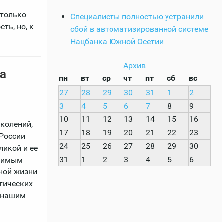
 только
Специалисты полностью устранили
ть, но, к
сбой в автоматизированной системе
Нацбанка Южной Осетии
Архив
а
пн
вт
ср
чт
пт
сб
вс
27
28
29
30
31
1
2
3
4
5
6
7
8
9
10
11
12
13
14
15
16
колений,
17
18
19
20
21
22
23
 России
24
25
26
27
28
29
30
ликой и ее
31
1
2
3
4
5
6
исимым
ной жизни
итических
д нашим