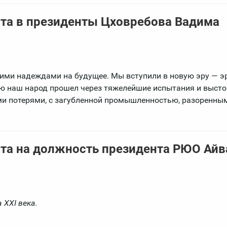
та в президенты Цховребова Вадима
шими надеждами на будущее. Мы вступили в новую эру — э
ю наш народ прошел через тяжелейшие испытания и выст
ми потерями, с загубленной промышленностью, разоренным
та на должность президента РЮО Айв
XXI века.