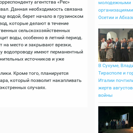
орреспонденту агентства «Рес»
молодежными
нвал. Данная необходимость связана
организациям
ицу водой, берет начало в грузинском
Осетии и Абхаз
вод, которые делают в течение
ственных сельскохозяйственных
ит воды, особенно в летний период.
т на место и закрывают врезки,
у водопроводу имеют перманентный
лнительных источников и уже
В Сухуме, Влад
Тирасполе и го
ики. Кроме того, планируется
уара, который позволит накапливать
Италии почтил
экстренных случаях.
жертв августов
войны