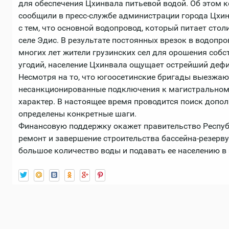
для обеспечения Цхинвала питьевой водой. Об этом к
сообщили в пресс-службе администрации города Цхи
с тем, что основной водопровод, который питает стол
селе Эдис. В результате постоянных врезок в водопро
многих лет жители грузинских сел для орошения соб
угодий, население Цхинвала ощущает острейший дефиц
Несмотря на то, что югоосетинские бригады выезжаю
несанкционированные подключения к магистральном
характер. В настоящее время проводится поиск допо
определены конкретные шаги.
Финансовую поддержку окажет правительство Республ
ремонт и завершение строительства бассейна-резерв
большое количество воды и подавать ее населению в 