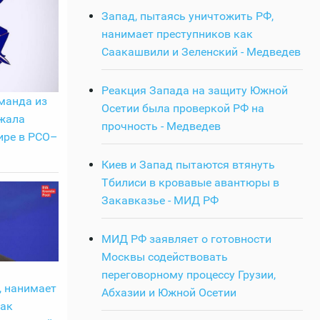
Запад, пытаясь уничтожить РФ,
нанимает преступников как
Саакашвили и Зеленский - Медведев
Реакция Запада на защиту Южной
манда из
Осетии была проверкой РФ на
жала
прочность - Медведев
ире в РСО–
Киев и Запад пытаются втянуть
Тбилиси в кровавые авантюры в
Закавказье - МИД РФ
МИД РФ заявляет о готовности
Москвы содействовать
ь
переговорному процессу Грузии,
, нанимает
Абхазии и Южной Осетии
как