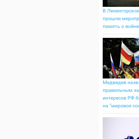
В Ленингорско
прошли меропр
память о войне
Медведев назв
правильным з
интересов РФ б
на "мировое со