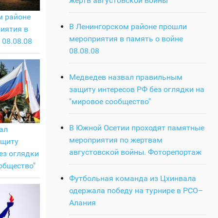
жертв августовской войны
м районе
В Ленингорском районе прошли
иятия в
мероприятия в память о войне
 08.08.08
08.08.08
Медведев назвал правильным
защиту интересов РФ без оглядки на
"мировое сообщество"
В Южной Осетии проходят памятные
ал
мероприятия по жертвам
ащиту
августовской войны. Фоторепортаж
ез оглядки
общество"
Футбольная команда из Цхинвала
одержала победу на турнире в РСО–
Алания