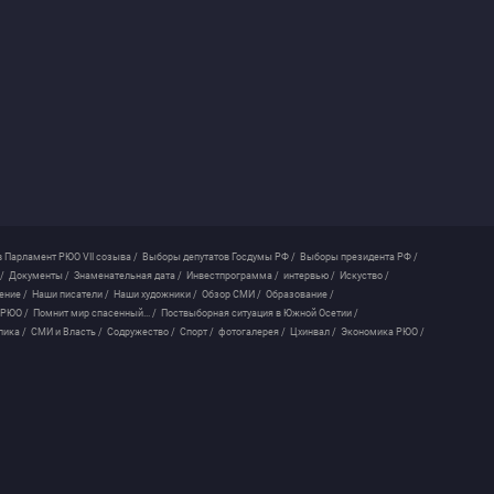
 Парламент РЮО VII созыва /
Выборы депутатов Госдумы РФ /
Выборы президента РФ /
/
Документы /
Знаменательная дата /
Инвестпрограмма /
интервью /
Искуство /
ение /
Наши писатели /
Наши художники /
Обзор СМИ /
Образование /
 РЮО /
Помнит мир спасенный... /
Поствыборная ситуация в Южной Осетии /
лика /
СМИ и Власть /
Содружество /
Спорт /
фотогалерея /
Цхинвал /
Экономика РЮО /