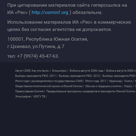
При цитировании материалов сайта гиперссылка на
ИА «Рес» (
http://cominf.org
) обязательна.
Использование материалов ИА «Рес» в коммерческих
целях без согласия агентства не допускается.
100001, Республика Южная Осетия,
г.Цхинвал, ул.Путина, д.7
тел: +7 (9974) 45-47-63.
Август 2008. Как это было. /
Блиц-опрос /
Война в августе 2008 года /
Война в августе 2008 г
Выборы президента РЮО - 2011 /
Выборы президента РЮО - 2012 /
Выборы президента РЮО -
Итоги года с руководителями государственных СМИ /
Итоги года. 2011 /
Иудзинад /
Книги /
Общественно-политический кризис в Южной Осетии /
Обычаи и традиции у осетин /
Опрос /
Православная Осетия /
Предвыборные программы кандидатов в президенты Южной Осетии 
Этнография /
ЮОГУ ТВ /