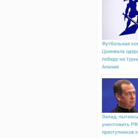
Футбольная ко
Цхинвала одер
победу на турн
Алания
Запад, пытаяс
уничтожить РФ
преступников 