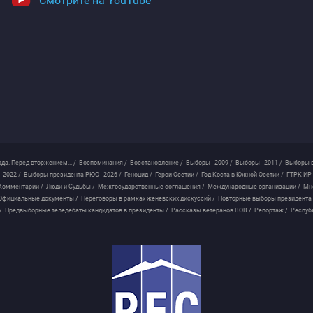
Смотрите на YouTube
ода. Перед вторжением... /
Воспоминания /
Восстановление /
Выборы - 2009 /
Выборы - 2011 /
Выборы в
 2022 /
Выборы президента РЮО - 2026 /
Геноцид /
Герои Осетии /
Год Коста в Южной Осетии /
ГТРК ИР 
Комментарии /
Люди и Судьбы /
Межгосударственные соглашения /
Международные организации /
Мн
Официальные документы /
Переговоры в рамках женевских дискуссий /
Повторные выборы президента
/
Предвыборные теледебаты кандидатов в президенты /
Рассказы ветеранов ВОВ /
Репортаж /
Респуб