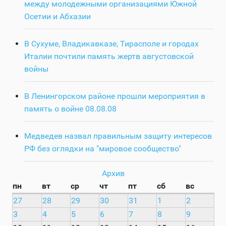
между молодежными организациями Южной
Осетии и Абхазии
В Сухуме, Владикавказе, Тирасполе и городах
Италии почтили память жертв августовской
войны
В Ленингорском районе прошли мероприятия в
память о войне 08.08.08
Медведев назвал правильным защиту интересов
РФ без оглядки на "мировое сообщество"
Архив
пн
вт
ср
чт
пт
сб
вс
27
28
29
30
31
1
2
3
4
5
6
7
8
9