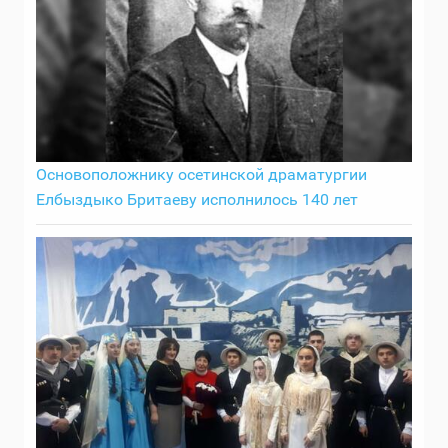
Основоположнику осетинской драматургии
Елбыздыко Бритаеву исполнилось 140 лет