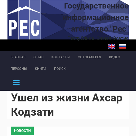
Перейти к основному содержанию
Государственное
информационное
агентство "Рес"
Республика Южная Осетия
ГЛАВНАЯ
О НАС
КОНТАКТЫ
ФОТОГАЛЕРЕЯ
ВИДЕО
ПЕРСОНЫ
КНИГИ
ПОИСК
Ушел из жизни Ахсар
Кодзати
НОВОСТИ