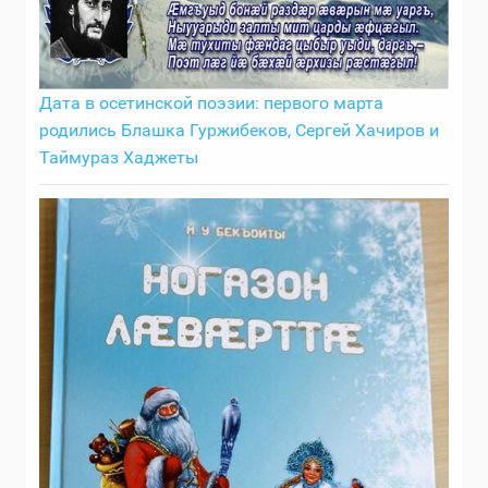
Дата в осетинской поэзии: первого марта
родились Блашка Гуржибеков, Сергей Хачиров и
Таймураз Хаджеты