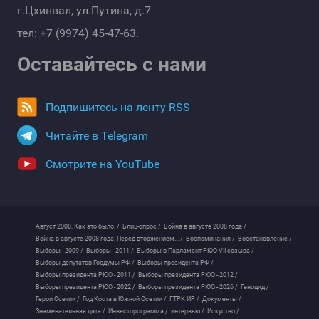
г.Цхинвал, ул.Путина, д.7
тел: +7 (9974) 45-47-63.
Оставайтесь с нами
Подпишитесь на ленту RSS
Читайте в Telegram
Смотрите на YouTube
Август 2008. Как это было. /
Блиц-опрос /
Война в августе 2008 года /
Война в августе 2008 года. Перед вторжением... /
Воспоминания /
Восстановление /
Выборы - 2009 /
Выборы - 2011 /
Выборы в Парламент РЮО VII созыва /
Выборы депутатов Госдумы РФ /
Выборы президента РФ /
Выборы президента РЮО - 2011 /
Выборы президента РЮО - 2012 /
Выборы президента РЮО - 2022 /
Выборы президента РЮО - 2026 /
Геноцид /
Герои Осетии /
Год Коста в Южной Осетии /
ГТРК ИР /
Документы /
Знаменательная дата /
Инвестпрограмма /
интервью /
Искуство /