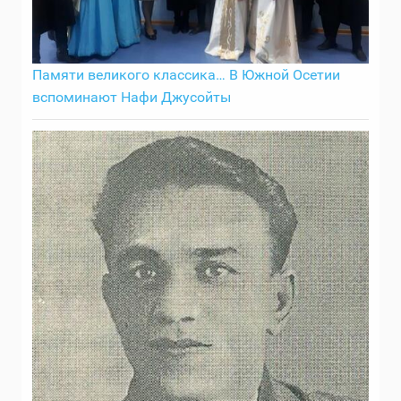
Памяти великого классика… В Южной Осетии
вспоминают Нафи Джусойты