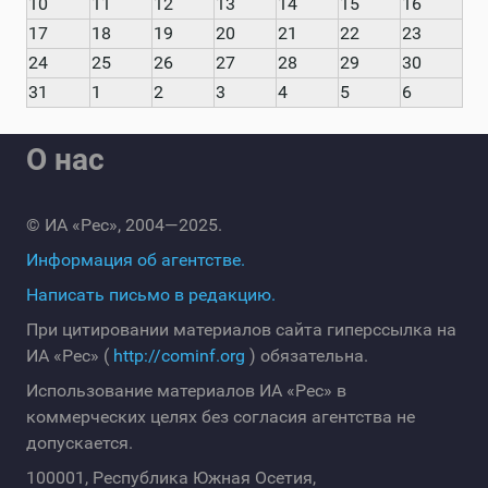
10
11
12
13
14
15
16
17
18
19
20
21
22
23
24
25
26
27
28
29
30
31
1
2
3
4
5
6
О нас
© ИА «Рес», 2004—2025.
Информация об агентстве.
Написать письмо в редакцию.
При цитировании материалов сайта гиперссылка на
ИА «Рес» (
http://cominf.org
) обязательна.
Использование материалов ИА «Рес» в
коммерческих целях без согласия агентства не
допускается.
100001, Республика Южная Осетия,