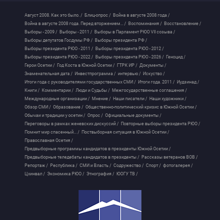
Август 2008. Как это было. /
Блиц-опрос /
Война в августе 2008 года /
Война в августе 2008 года. Перед вторжением... /
Воспоминания /
Восстановление /
Выборы - 2009 /
Выборы - 2011 /
Выборы в Парламент РЮО VII созыва /
Выборы депутатов Госдумы РФ /
Выборы президента РФ /
Выборы президента РЮО - 2011 /
Выборы президента РЮО - 2012 /
Выборы президента РЮО - 2022 /
Выборы президента РЮО - 2026 /
Геноцид /
Герои Осетии /
Год Коста в Южной Осетии /
ГТРК ИР /
Документы /
Знаменательная дата /
Инвестпрограмма /
интервью /
Искуство /
Итоги года с руководителями государственных СМИ /
Итоги года. 2011 /
Иудзинад /
Книги /
Комментарии /
Люди и Судьбы /
Межгосударственные соглашения /
Международные организации /
Мнение /
Наши писатели /
Наши художники /
Обзор СМИ /
Образование /
Общественно-политический кризис в Южной Осетии /
Обычаи и традиции у осетин /
Опрос /
Официальные документы /
Переговоры в рамках женевских дискуссий /
Повторные выборы президента РЮО /
Помнит мир спасенный... /
Поствыборная ситуация в Южной Осетии /
Православная Осетия /
Предвыборные программы кандидатов в президенты Южной Осетии /
Предвыборные теледебаты кандидатов в президенты /
Рассказы ветеранов ВОВ /
Репортаж /
Республика /
СМИ и Власть /
Содружество /
Спорт /
фотогалерея /
Цхинвал /
Экономика РЮО /
Этнография /
ЮОГУ ТВ /