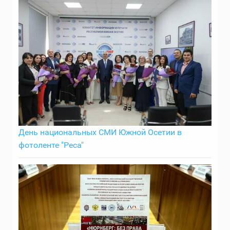
День национальных СМИ Южной Осетии в
фотоленте "Реса"