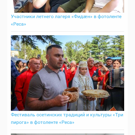
Участники летнего лагеря «Фидӕн» в фотоленте
«Реса»
Фестиваль осетинских традиций и культуры «Три
пирога» в фотоленте «Реса»