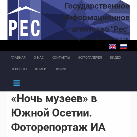
Перейти к основному содержанию
Государственное
информационное
агентство "Рес"
Республика Южная Осетия
ГЛАВНАЯ
О НАС
КОНТАКТЫ
ФОТОГАЛЕРЕЯ
ВИДЕО
ПЕРСОНЫ
КНИГИ
ПОИСК
«Ночь музеев» в
Южной Осетии.
Фоторепортаж ИА