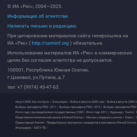
© ИА «Рес», 2004—2025.
Информация об агентстве.
Написать письмо в редакцию.
При цитировании материалов сайта гиперссылка на
ИА «Рес» (
http://cominf.org
) обязательна.
Использование материалов ИА «Рес» в коммерческих
целях без согласия агентства не допускается.
100001, Республика Южная Осетия,
г.Цхинвал, ул.Путина, д.7
тел: +7 (9974) 45-47-63.
Август 2008. Как это было. /
Блиц-опрос /
Война в августе 2008 года /
Война в августе 2008 г
Выборы президента РЮО - 2011 /
Выборы президента РЮО - 2012 /
Выборы президента РЮО -
Итоги года с руководителями государственных СМИ /
Итоги года. 2011 /
Иудзинад /
Книги /
Общественно-политический кризис в Южной Осетии /
Обычаи и традиции у осетин /
Опрос /
Православная Осетия /
Предвыборные программы кандидатов в президенты Южной Осетии 
Этнография /
ЮОГУ ТВ /