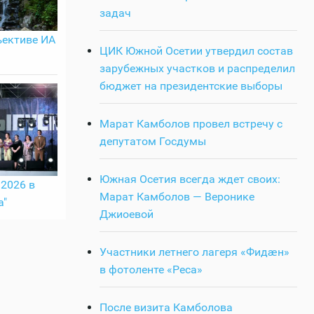
задач
ъективе ИА
ЦИК Южной Осетии утвердил состав
зарубежных участков и распределил
бюджет на президентские выборы
Марат Камболов провел встречу с
депутатом Госдумы
Южная Осетия всегда ждет своих:
2026 в
Марат Камболов — Веронике
а"
Джиоевой
Участники летнего лагеря «Фидӕн»
в фотоленте «Реса»
После визита Камболова