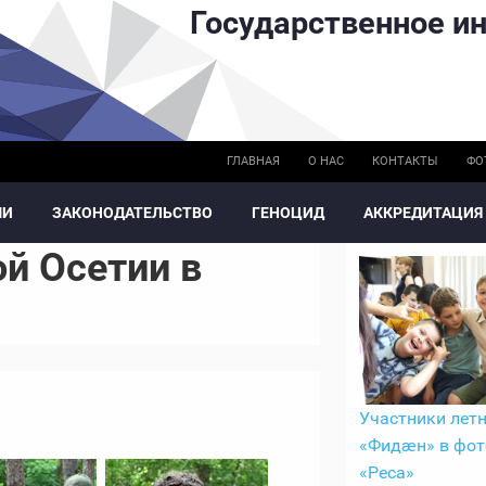
Государственное ин
ГЛАВНАЯ
О НАС
КОНТАКТЫ
ФО
МИ
ЗАКОНОДАТЕЛЬСТВО
ГЕНОЦИД
АККРЕДИТАЦИЯ
й Осетии в
Участники летн
«Фидӕн» в фот
«Реса»