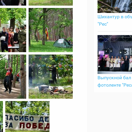
Шихантур в об
"Рес"
Выпускной бал 
фотоленте "Рес