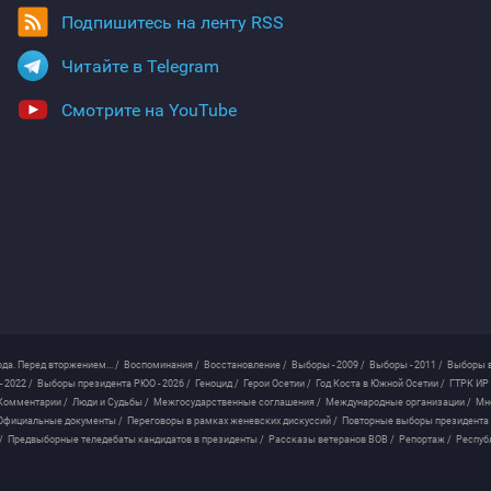
Подпишитесь на ленту RSS
Читайте в Telegram
Смотрите на YouTube
ода. Перед вторжением... /
Воспоминания /
Восстановление /
Выборы - 2009 /
Выборы - 2011 /
Выборы в
 2022 /
Выборы президента РЮО - 2026 /
Геноцид /
Герои Осетии /
Год Коста в Южной Осетии /
ГТРК ИР 
Комментарии /
Люди и Судьбы /
Межгосударственные соглашения /
Международные организации /
Мн
Официальные документы /
Переговоры в рамках женевских дискуссий /
Повторные выборы президента
/
Предвыборные теледебаты кандидатов в президенты /
Рассказы ветеранов ВОВ /
Репортаж /
Респуб