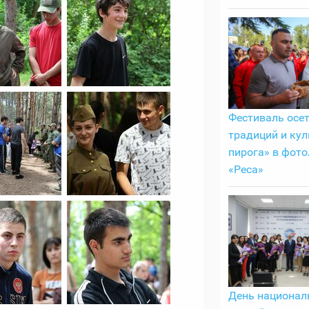
Фестиваль осе
традиций и кул
пирога» в фото
«Реса»
День национа