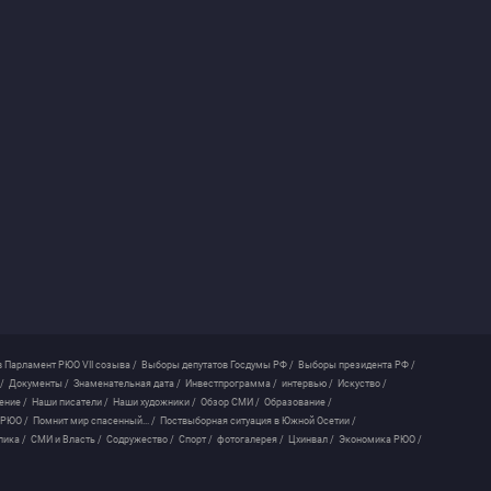
 Парламент РЮО VII созыва /
Выборы депутатов Госдумы РФ /
Выборы президента РФ /
/
Документы /
Знаменательная дата /
Инвестпрограмма /
интервью /
Искуство /
ение /
Наши писатели /
Наши художники /
Обзор СМИ /
Образование /
 РЮО /
Помнит мир спасенный... /
Поствыборная ситуация в Южной Осетии /
лика /
СМИ и Власть /
Содружество /
Спорт /
фотогалерея /
Цхинвал /
Экономика РЮО /