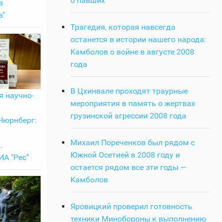
о павших
в
а"
Трагедия, которая навсегда
останется в истории нашего народа:
Камболов о войне в августе 2008
года
В Цхинвале проходят траурные
 научно-
мероприятия в память о жертвах
грузинской агрессии 2008 года
Нюрнберг:
Михаил Пореченков был рядом с
.
Южной Осетией в 2008 году и
А "Рес"
остается рядом все эти годы —
Камболов
Яровицкий проверил готовность
техники Минобороны к выполнению