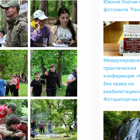
Южной Осетии 
фотоленте "Рес
Международная
практическая
конференция «
Без права на
реабилитацию»
Фоторепортаж И