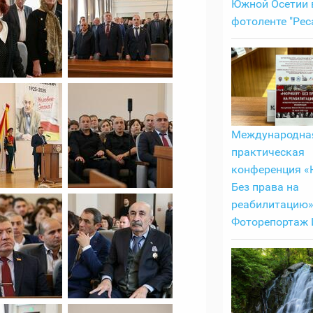
Южной Осетии 
фотоленте "Рес
Международная
практическая
конференция «
Без права на
реабилитацию»
Фоторепортаж И