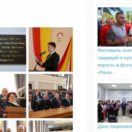
Фестиваль осе
традиций и кул
пирога» в фото
«Реса»
День национа