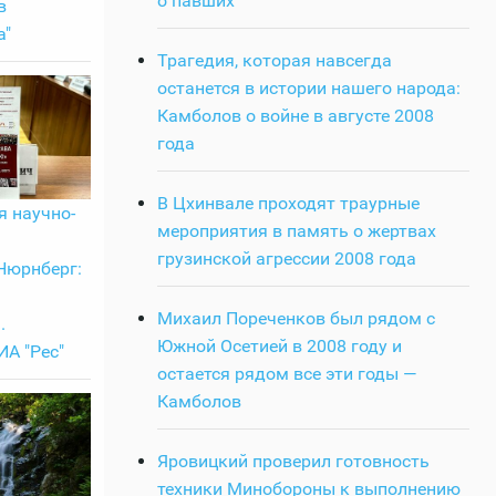
о павших
в
а"
Трагедия, которая навсегда
останется в истории нашего народа:
Камболов о войне в августе 2008
года
В Цхинвале проходят траурные
 научно-
мероприятия в память о жертвах
грузинской агрессии 2008 года
Нюрнберг:
Михаил Пореченков был рядом с
.
Южной Осетией в 2008 году и
А "Рес"
остается рядом все эти годы —
Камболов
Яровицкий проверил готовность
техники Минобороны к выполнению