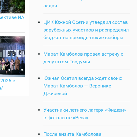
задач
ъективе ИА
ЦИК Южной Осетии утвердил состав
зарубежных участков и распределил
бюджет на президентские выборы
Марат Камболов провел встречу с
депутатом Госдумы
Южная Осетия всегда ждет своих:
2026 в
Марат Камболов — Веронике
а"
Джиоевой
Участники летнего лагеря «Фидӕн»
в фотоленте «Реса»
После визита Камболова