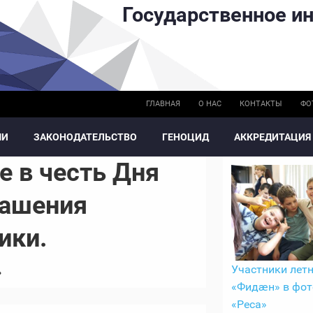
Государственное ин
ГЛАВНАЯ
О НАС
КОНТАКТЫ
ФО
МИ
ЗАКОНОДАТЕЛЬСТВО
ГЕНОЦИД
АККРЕДИТАЦИЯ
е в честь Дня
лашения
ики.
»
Участники летн
«Фидӕн» в фот
«Реса»