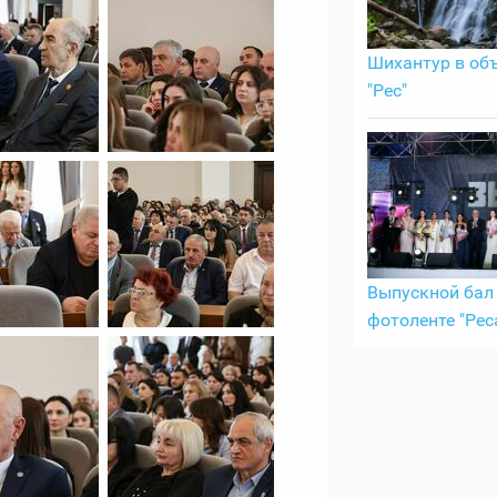
Шихантур в об
"Рес"
Выпускной бал 
фотоленте "Рес