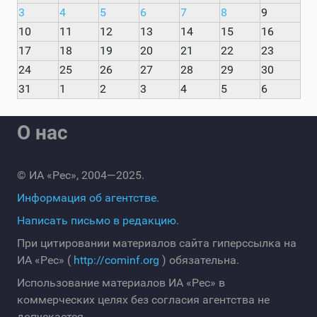
3
4
5
6
7
8
9
10
11
12
13
14
15
16
17
18
19
20
21
22
23
24
25
26
27
28
29
30
31
1
2
3
4
5
6
О нас
© ИА «Рес», 2004—2025.
Информация об агентстве.
Написать письмо в редакцию.
При цитировании материалов сайта гиперссылка на
ИА «Рес» (
http://cominf.org
) обязательна.
Использование материалов ИА «Рес» в
коммерческих целях без согласия агентства не
допускается.