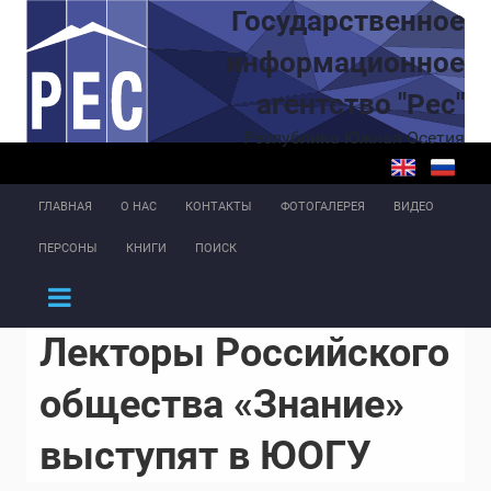
Перейти к основному содержанию
Государственное
информационное
агентство "Рес"
Республика Южная Осетия
ГЛАВНАЯ
О НАС
КОНТАКТЫ
ФОТОГАЛЕРЕЯ
ВИДЕО
ПЕРСОНЫ
КНИГИ
ПОИСК
Лекторы Российского
общества «Знание»
выступят в ЮОГУ