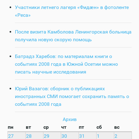
Участники летнего лагеря «Фидӕн» в фотоленте
«Реса»
После визита Камболова Ленингорская больница
получила новую скорую помощь
Батрадз Харебов: по материалам книги о
событиях 2008 года в Южной Осетии можно
писать научные исследования
Юрий Вазагов: сборник о публикациях
иностранных СМИ помогает сохранить память о
событиях 2008 года
Архив
пн
вт
ср
чт
пт
сб
вс
27
28
29
30
31
1
2