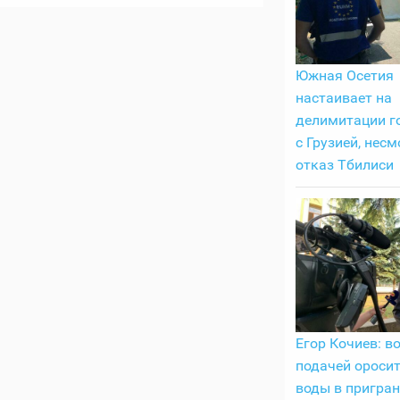
Южная Осетия
настаивает на
делимитации г
с Грузией, несм
отказ Тбилиси
Егор Кочиев: в
подачей ороси
воды в пригра