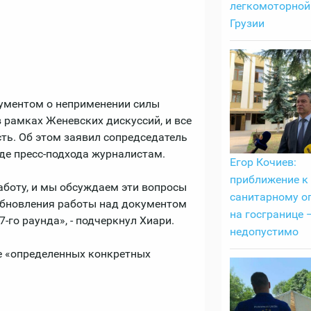
легкомоторной
Грузии
ументом о неприменении силы
 рамках Женевских дискуссий, и все
ть. Об этом заявил сопредседатель
де пресс-подхода журналистам.
Егор Кочиев:
приближение к
аботу, и мы обсуждаем эти вопросы
санитарному о
обновления работы над документом
на госгранице 
7-го раунда», - подчеркнул Хиари.
недопустимо
е «определенных конкретных