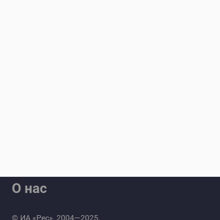
О нас
© ИА «Рес», 2004—2025.