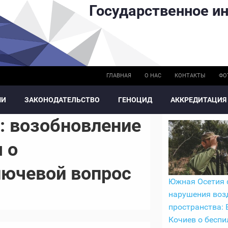
Государственное ин
ГЛАВНАЯ
О НАС
КОНТАКТЫ
ФО
МИ
ЗАКОНОДАТЕЛЬСТВО
ГЕНОЦИД
АККРЕДИТАЦИЯ
: возобновление
 о
лючевой вопрос
Южная Осетия 
нарушения воз
пространства: 
Кочиев о беспи