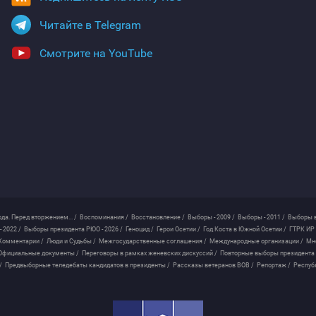
Читайте в Telegram
Смотрите на YouTube
ода. Перед вторжением... /
Воспоминания /
Восстановление /
Выборы - 2009 /
Выборы - 2011 /
Выборы в
 2022 /
Выборы президента РЮО - 2026 /
Геноцид /
Герои Осетии /
Год Коста в Южной Осетии /
ГТРК ИР 
Комментарии /
Люди и Судьбы /
Межгосударственные соглашения /
Международные организации /
Мн
Официальные документы /
Переговоры в рамках женевских дискуссий /
Повторные выборы президента
/
Предвыборные теледебаты кандидатов в президенты /
Рассказы ветеранов ВОВ /
Репортаж /
Респуб