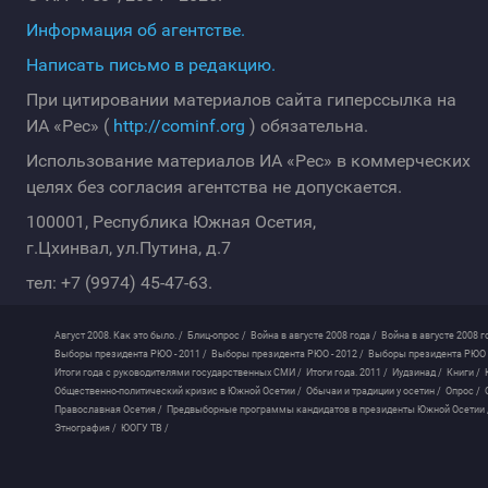
Информация об агентстве.
Написать письмо в редакцию.
При цитировании материалов сайта гиперссылка на
ИА «Рес» (
http://cominf.org
) обязательна.
Использование материалов ИА «Рес» в коммерческих
целях без согласия агентства не допускается.
100001, Республика Южная Осетия,
г.Цхинвал, ул.Путина, д.7
тел: +7 (9974) 45-47-63.
Август 2008. Как это было. /
Блиц-опрос /
Война в августе 2008 года /
Война в августе 2008 г
Выборы президента РЮО - 2011 /
Выборы президента РЮО - 2012 /
Выборы президента РЮО -
Итоги года с руководителями государственных СМИ /
Итоги года. 2011 /
Иудзинад /
Книги /
Общественно-политический кризис в Южной Осетии /
Обычаи и традиции у осетин /
Опрос /
Православная Осетия /
Предвыборные программы кандидатов в президенты Южной Осетии 
Этнография /
ЮОГУ ТВ /