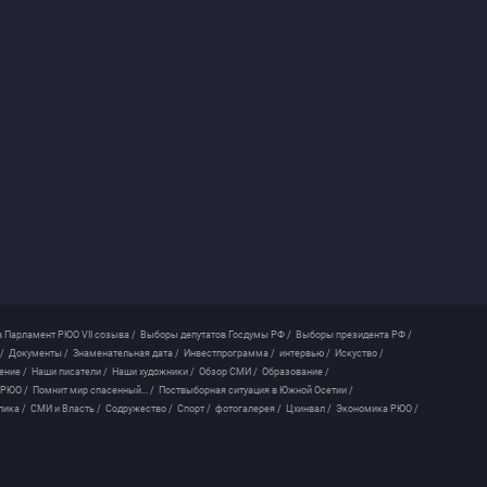
 Парламент РЮО VII созыва /
Выборы депутатов Госдумы РФ /
Выборы президента РФ /
/
Документы /
Знаменательная дата /
Инвестпрограмма /
интервью /
Искуство /
ение /
Наши писатели /
Наши художники /
Обзор СМИ /
Образование /
 РЮО /
Помнит мир спасенный... /
Поствыборная ситуация в Южной Осетии /
лика /
СМИ и Власть /
Содружество /
Спорт /
фотогалерея /
Цхинвал /
Экономика РЮО /