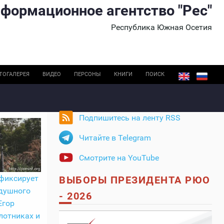
формационное агентство "Рес"
Республика Южная Осетия
ТОГАЛЕРЕЯ
ВИДЕО
ПЕРСОНЫ
КНИГИ
ПОИСК
Подпишитесь на ленту RSS
Читайте в Telegram
Смотрите на YouTube
фиксирует
ВЫБОРЫ ПРЕЗИДЕНТА РЮО
душного
- 2026
Егор
лотниках и