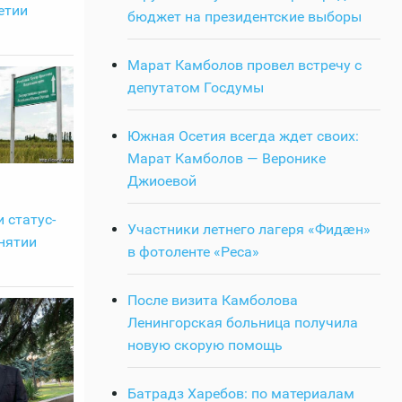
етии
бюджет на президентские выборы
Марат Камболов провел встречу с
депутатом Госдумы
Южная Осетия всегда ждет своих:
Марат Камболов — Веронике
Джиоевой
 статус-
Участники летнего лагеря «Фидӕн»
снятии
в фотоленте «Реса»
После визита Камболова
Ленингорская больница получила
новую скорую помощь
Батрадз Харебов: по материалам