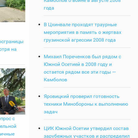
Камболов о войне в августе 2008
года
В Цхинвале проходят траурные
мероприятия в память о жертвах
грузинской агрессии 2008 года
осграницы
отря на
Михаил Пореченков был рядом с
Южной Осетией в 2008 году и
остается рядом все эти годы —
Камболов
Яровицкий проверил готовность
техники Минобороны к выполнению
задач
опрос с
тельной
ЦИК Южной Осетии утвердил состав
ничные
зарубежных участков и распределил