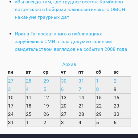
«Вы всегда там, где труднее всего»: Камболов
встретился с бойцами южноосетинского ОМОН
накануне траурных дат
Ирина Гаглоева: книга о публикациях
зарубежных СМИ стала документальным
свидетельством взглядов на события 2008 года
Архив
пн
вт
ср
чт
пт
сб
вс
27
28
29
30
31
1
2
3
4
5
6
7
8
9
10
11
12
13
14
15
16
17
18
19
20
21
22
23
24
25
26
27
28
29
30
31
1
2
3
4
5
6