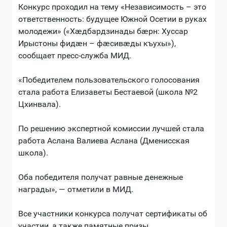
Конкурс проходил на тему «Независимость – это
ответственность: будущее Южной Осетии в руках
молодежи» («Хæдбардзинады бæрн: Хуссар
Ирыстоны фидæн – фæсивæды къухы»),
сообщает пресс-служба МИД.
«Победителем пользовательского голосования
стала работа Елизаветы Бестаевой (школа №2
Цхинвала).
По решению экспертной комиссии лучшей стала
работа Аслана Валиева Аслана (Дменисская
школа).
Оба победителя получат равные денежные
награды», — отметили в МИД.
Все участники конкурса получат сертификаты об
участии, а также памятные призы.