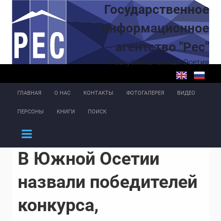
Перейти к основному содержанию
Государственное
информационное
агентство "Рес"
Республика Южная Осетия
ГЛАВНАЯ
О НАС
КОНТАКТЫ
ФОТОГАЛЕРЕЯ
ВИДЕО
ПЕРСОНЫ
КНИГИ
ПОИСК
В Южной Осетии
назвали победителей
конкурса,