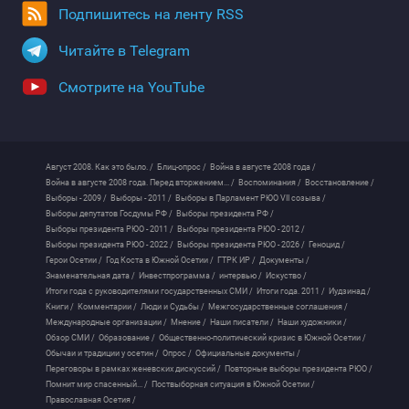
Подпишитесь на ленту RSS
Читайте в Telegram
Смотрите на YouTube
Август 2008. Как это было. /
Блиц-опрос /
Война в августе 2008 года /
Война в августе 2008 года. Перед вторжением... /
Воспоминания /
Восстановление /
Выборы - 2009 /
Выборы - 2011 /
Выборы в Парламент РЮО VII созыва /
Выборы депутатов Госдумы РФ /
Выборы президента РФ /
Выборы президента РЮО - 2011 /
Выборы президента РЮО - 2012 /
Выборы президента РЮО - 2022 /
Выборы президента РЮО - 2026 /
Геноцид /
Герои Осетии /
Год Коста в Южной Осетии /
ГТРК ИР /
Документы /
Знаменательная дата /
Инвестпрограмма /
интервью /
Искуство /
Итоги года с руководителями государственных СМИ /
Итоги года. 2011 /
Иудзинад /
Книги /
Комментарии /
Люди и Судьбы /
Межгосударственные соглашения /
Международные организации /
Мнение /
Наши писатели /
Наши художники /
Обзор СМИ /
Образование /
Общественно-политический кризис в Южной Осетии /
Обычаи и традиции у осетин /
Опрос /
Официальные документы /
Переговоры в рамках женевских дискуссий /
Повторные выборы президента РЮО /
Помнит мир спасенный... /
Поствыборная ситуация в Южной Осетии /
Православная Осетия /