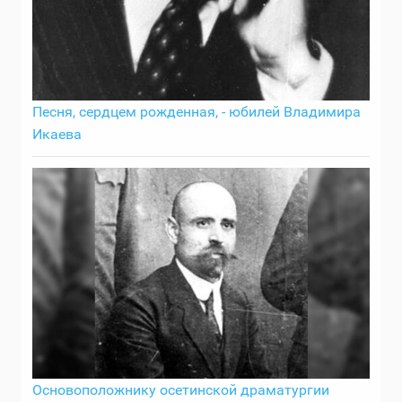
Песня, сердцем рожденная, - юбилей Владимира
Икаева
Основоположнику осетинской драматургии