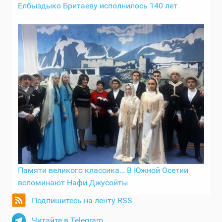
Елбыздыко Бритаеву исполнилось 140 лет
Памяти великого классика… В Южной Осетии
вспоминают Нафи Джусойты
Подпишитесь на ленту RSS
Читайте в Telegram