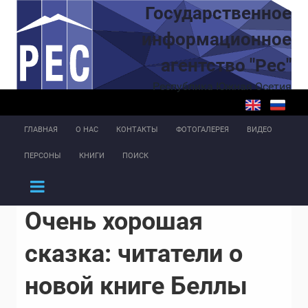
Перейти к основному содержанию
Государственное
информационное
агентство "Рес"
Республика Южная Осетия
ГЛАВНАЯ
О НАС
КОНТАКТЫ
ФОТОГАЛЕРЕЯ
ВИДЕО
ПЕРСОНЫ
КНИГИ
ПОИСК
Очень хорошая
сказка: читатели о
новой книге Беллы