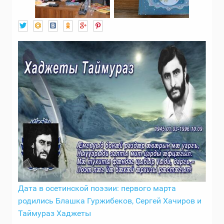
Дата в осетинской поэзии: первого марта
родились Блашка Гуржибеков, Сергей Хачиров и
Таймураз Хаджеты