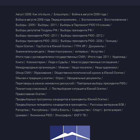
Август 2008. Как это было. /
Блиц-опрос /
Война в августе 2008 года /
Война в августе 2008 года. Перед вторжением... /
Воспоминания /
Восстановление /
Выборы - 2009 /
Выборы - 2011 /
Выборы в Парламент РЮО VII созыва /
Выборы депутатов Госдумы РФ /
Выборы президента РФ /
Выборы президента РЮО - 2011 /
Выборы президента РЮО - 2012 /
Выборы президента РЮО - 2022 /
Выборы президента РЮО - 2026 /
Геноцид /
Герои Осетии /
Год Коста в Южной Осетии /
ГТРК ИР /
Документы /
Знаменательная дата /
Инвестпрограмма /
интервью /
Искуство /
Итоги года с руководителями государственных СМИ /
Итоги года. 2011 /
Иудзинад /
Книги /
Комментарии /
Люди и Судьбы /
Межгосударственные соглашения /
Международные организации /
Мнение /
Наши писатели /
Наши художники /
Обзор СМИ /
Образование /
Общественно-политический кризис в Южной Осетии /
Обычаи и традиции у осетин /
Опрос /
Официальные документы /
Переговоры в рамках женевских дискуссий /
Повторные выборы президента РЮО /
Помнит мир спасенный... /
Поствыборная ситуация в Южной Осетии /
Православная Осетия /
Предвыборные программы кандидатов в президенты Южной Осетии /
Предвыборные теледебаты кандидатов в президенты /
Рассказы ветеранов ВОВ /
Репортаж /
Республика /
СМИ и Власть /
Содружество /
Спорт /
фотогалерея /
Цхинвал /
Экономика РЮО /
Этнография /
ЮОГУ ТВ /