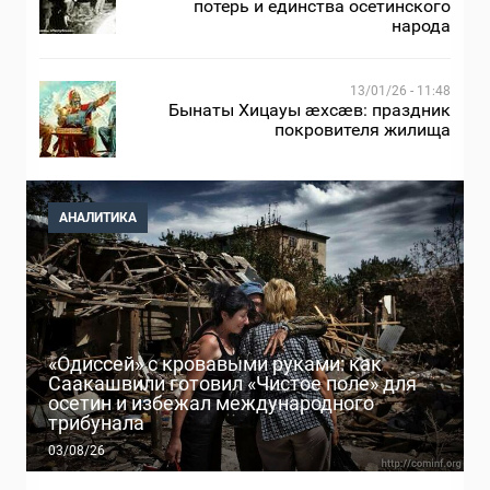
потерь и единства осетинского
народа
13/01/26 - 11:48
Бынаты Хицауы æхсæв: праздник
покровителя жилища
АНАЛИТИКА
«Одиссей» с кровавыми руками: как
Саакашвили готовил «Чистое поле» для
осетин и избежал международного
трибунала
03/08/26