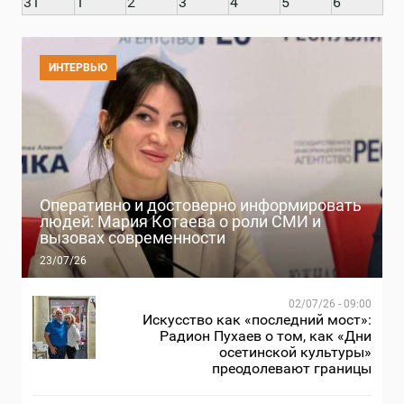
31
1
2
3
4
5
6
ИНТЕРВЬЮ
Оперативно и достоверно информировать
людей: Мария Котаева о роли СМИ и
вызовах современности
23/07/26
02/07/26 - 09:00
Искусство как «последний мост»:
Радион Пухаев о том, как «Дни
осетинской культуры»
преодолевают границы