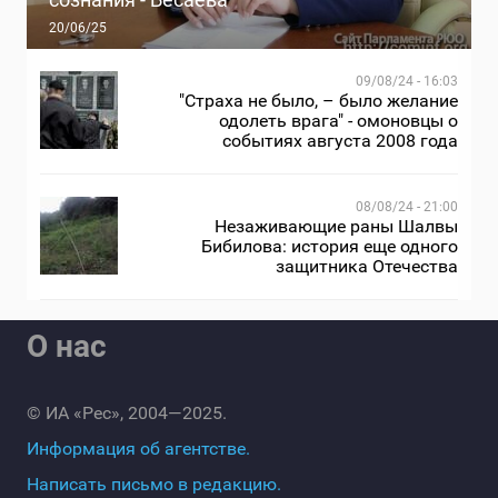
20/06/25
09/08/24 - 16:03
"Страха не было, – было желание
одолеть врага" - омоновцы о
событиях августа 2008 года
08/08/24 - 21:00
Незаживающие раны Шалвы
Бибилова: история еще одного
защитника Отечества
О нас
© ИА «Рес», 2004—2025.
Информация об агентстве.
Написать письмо в редакцию.