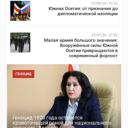
01/08/26 - 21:32
Южная Осетия: от признания до
дипломатической изоляции
27/07/26 - 21:02
Малая армия большого значения:
Вооружённые силы Южной
Осетии превращаются в
современный форпост
ГЕНОЦИД
Геноцид 1920 года останется
кровоточащей раной для национального
сознания - Бесаева