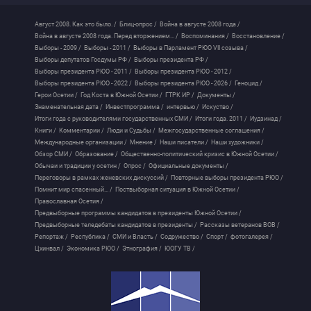
Август 2008. Как это было. /
Блиц-опрос /
Война в августе 2008 года /
Война в августе 2008 года. Перед вторжением... /
Воспоминания /
Восстановление /
Выборы - 2009 /
Выборы - 2011 /
Выборы в Парламент РЮО VII созыва /
Выборы депутатов Госдумы РФ /
Выборы президента РФ /
Выборы президента РЮО - 2011 /
Выборы президента РЮО - 2012 /
Выборы президента РЮО - 2022 /
Выборы президента РЮО - 2026 /
Геноцид /
Герои Осетии /
Год Коста в Южной Осетии /
ГТРК ИР /
Документы /
Знаменательная дата /
Инвестпрограмма /
интервью /
Искуство /
Итоги года с руководителями государственных СМИ /
Итоги года. 2011 /
Иудзинад /
Книги /
Комментарии /
Люди и Судьбы /
Межгосударственные соглашения /
Международные организации /
Мнение /
Наши писатели /
Наши художники /
Обзор СМИ /
Образование /
Общественно-политический кризис в Южной Осетии /
Обычаи и традиции у осетин /
Опрос /
Официальные документы /
Переговоры в рамках женевских дискуссий /
Повторные выборы президента РЮО /
Помнит мир спасенный... /
Поствыборная ситуация в Южной Осетии /
Православная Осетия /
Предвыборные программы кандидатов в президенты Южной Осетии /
Предвыборные теледебаты кандидатов в президенты /
Рассказы ветеранов ВОВ /
Репортаж /
Республика /
СМИ и Власть /
Содружество /
Спорт /
фотогалерея /
Цхинвал /
Экономика РЮО /
Этнография /
ЮОГУ ТВ /