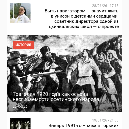
28/06/26 - 17:13
Быть навигатором — значит жить
в унисон с детскими сердцами:
советник директора одной из
цхинвальских школ — о проекте
ИСТОРИЯ
Трагедия 1920 года как основа
несгибаемости осетинского народа
20/06/26
19/01/26 - 21:00
Январь 1991-го – месяц горьких