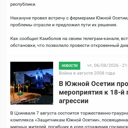
республики.
Накануне провел встречу с фермерами Южной Осетии,
проблемы отрасли и предложил пути их решения.
Как сообщил Камболов на своем телеграм-канале, вс
обстановке, что позволило провести откровенный диа
чт, 06/08/2026 - 21
НОВОСТИ
Война в августе 2008 года
В Южной Осетии пр
мероприятия к 18-й
агрессии
В Цхинвале 7 августа состоится торжественно-траур
комплекса «Защитникам Южной Осетии», посвященна
мирных жителей, погибших в ходе отражения грузинско