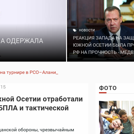
НОВОСТИ
РЕАКЦИЯ ЗАПАДА НА ЗА
ЛА ОДЕРЖАЛА
ЮЖНОЙ ОСЕТИИ БЫЛА ПР
РФ НА ПРОЧНОСТЬ - МЕД
 на турнире в РСО–Алания
:15
ФОТО
ной Осетии отработали
БПЛА и тактической
данской обороны, чрезвычайным