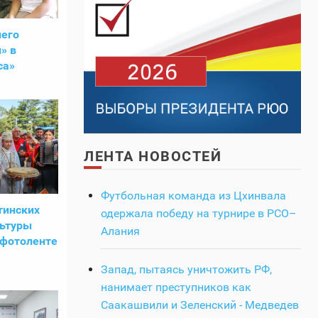
него
» в
са»
ЛЕНТА НОВОСТЕЙ
Футбольная команда из Цхинвала
тинских
одержала победу на турнире в РСО–
льтуры
Алания
 фотоленте
Запад, пытаясь уничтожить РФ,
нанимает преступников как
Саакашвили и Зеленский - Медведев