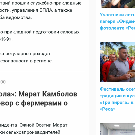
ствий прошли служебно-прикладные
сти, управления БПЛА, а также
Участники лет
ба ведомства.
лагеря «Фидӕн
фотоленте «Ре
о-прикладной подготовки силовых
«К-9».
ва регулярно проходят
езопасности в регионе.
:00
Фестиваль осе
кола»: Марат Камболов
традиций и ку
овор с фермерами о
«Три пирога» в
«Реса»
зидента Южной Осетии Марат
ки сельхозпроизводителей