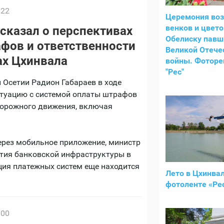
:22
Церемония во
венков и цвето
сказал о перспективах
Обелиску павш
фов и ответственности
Великой Отече
ах Цхинвала
войны. Фотор
"Рес"
 Осетии Радион Габараев в ходе
итуацию с системой оплаты штрафов
 дорожного движения, включая
ерез мобильное приложение, министр
ития банковской инфраструктуры в
ция платежных систем еще находится
Лето в Цхинвал
фотоленте «Ре
:00