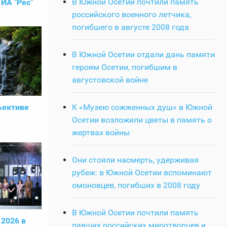
В Южной Осетии почтили память
ИА "Рес"
российского военного летчика,
погибшего в августе 2008 года
В Южной Осетии отдали дань памяти
героям Осетии, погибшим в
августовской войне
ъективе
К «Музею сожженных душ» в Южной
Осетии возложили цветы в память о
жертвах войны
Они стояли насмерть, удерживая
рубеж: в Южной Осетии вспоминают
омоновцев, погибших в 2008 году
В Южной Осетии почтили память
 2026 в
павших российских миротворцев и