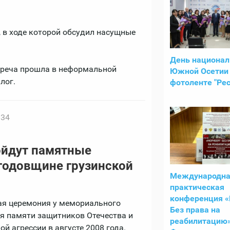
 в ходе которой обсудил насущные
День национа
треча прошла в неформальной
Южной Осетии
лог.
фотоленте "Рес
:34
ойдут памятные
 годовщине грузинской
Международна
практическая
конференция «
ная церемония у мемориального
Без права на
я памяти защитников Отечества и
реабилитацию»
й агрессии в августе 2008 года.