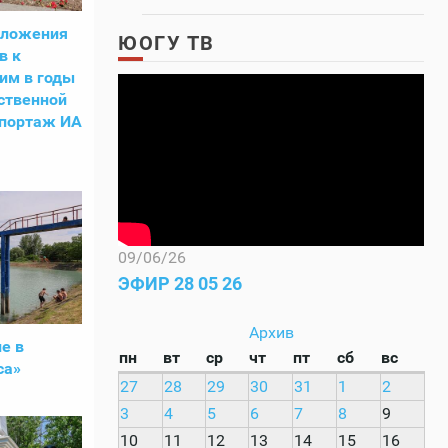
зложения
ЮОГУ ТВ
в к
им в годы
ственной
епортаж ИА
09/06/26
ЭФИР 28 05 26
Архив
е в
пн
вт
ср
чт
пт
сб
вс
са»
27
28
29
30
31
1
2
3
4
5
6
7
8
9
10
11
12
13
14
15
16