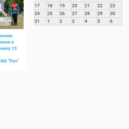
17
18
19
20
21
22
23
24
25
26
27
28
29
30
31
1
2
3
4
5
6
мония
нков и
нику 13
ИА "Рес"