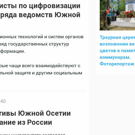
исты по цифровизации
 ряда ведомств Южной
онных технологий и систем органов
Траурная цере
возложения ве
ряд государственных структур
цветов к памят
сформации.
коммунарам.
Фоторепортаж 
рые чаще всего взаимодействуют с
льной защите и другим социальным
:40
тивы Южной Осетии
ание из России