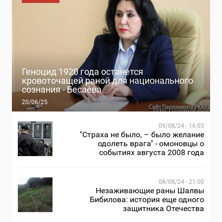
Геноцид 1920 года останется
кровоточащей раной для национального
сознания - Бесаева
20/06/25
09/08/24 - 16:03
"Страха не было, – было желание
одолеть врага" - омоновцы о
событиях августа 2008 года
08/08/24 - 21:00
Незаживающие раны Шалвы
Бибилова: история еще одного
защитника Отечества