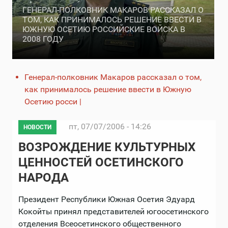
ГЕНЕРАЛ-ПОЛКОВНИК МАКАРОВ РАССКАЗАЛ О
ТОМ, КАК ПРИНИМАЛОСЬ РЕШЕНИЕ ВВЕСТИ В
ЮЖНУЮ ОСЕТИЮ РОССИЙСКИЕ ВОЙСКА В
2008 ГОДУ
Генерал-полковник Макаров рассказал о том,
как принималось решение ввести в Южную
Осетию российские войска в 2008_
пт, 07/07/2006 - 14:26
НОВОСТИ
ВОЗРОЖДЕНИЕ КУЛЬТУРНЫХ
ЦЕННОСТЕЙ ОСЕТИНСКОГО
НАРОДА
Президент Республики Южная Осетия Эдуард
Кокойты принял представителей югоосетинского
отделения Всеосетинского общественного