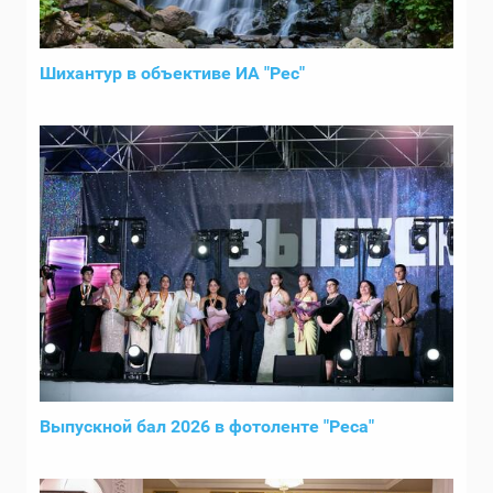
Шихантур в объективе ИА "Рес"
Выпускной бал 2026 в фотоленте "Реса"