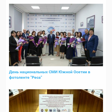
День национальных СМИ Южной Осетии в
фотоленте "Реса"