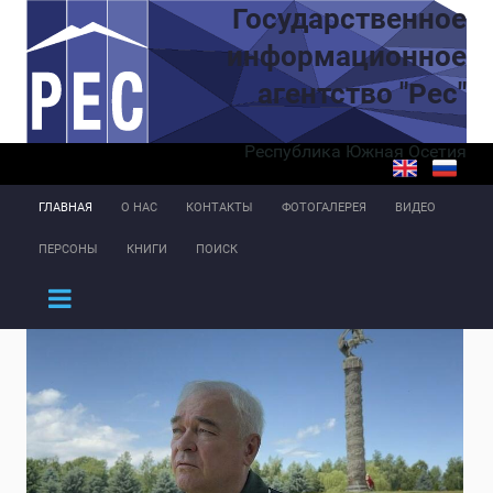
Перейти к основному содержанию
Государственное
информационное
агентство "Рес"
Республика Южная Осетия
ГЛАВНАЯ
О НАС
КОНТАКТЫ
ФОТОГАЛЕРЕЯ
ВИДЕО
ПЕРСОНЫ
КНИГИ
ПОИСК