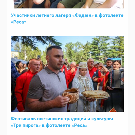
Участники летнего лагеря «Фидӕн» в фотоленте
«Реса»
Фестиваль осетинских традиций и культуры
«Три пирога» в фотоленте «Реса»