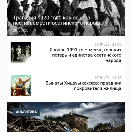
Трагедия 1920 года как основа
несгибаемости осетинского народа
20/06/26
19/01/26 - 21:00
Январь 1991-го – месяц горьких
потерь и единства осетинского
народа
13/01/26 - 11:48
Бынаты Хицауы æхсæв: праздник
покровителя жилища
АНАЛИТИКА