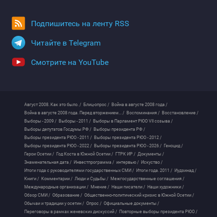
Подпишитесь на ленту RSS
Читайте в Telegram
Смотрите на YouTube
Август 2008. Как это было. /
Блиц-опрос /
Война в августе 2008 года /
Война в августе 2008 года. Перед вторжением... /
Воспоминания /
Восстановление /
Выборы - 2009 /
Выборы - 2011 /
Выборы в Парламент РЮО VII созыва /
Выборы депутатов Госдумы РФ /
Выборы президента РФ /
Выборы президента РЮО - 2011 /
Выборы президента РЮО - 2012 /
Выборы президента РЮО - 2022 /
Выборы президента РЮО - 2026 /
Геноцид /
Герои Осетии /
Год Коста в Южной Осетии /
ГТРК ИР /
Документы /
Знаменательная дата /
Инвестпрограмма /
интервью /
Искуство /
Итоги года с руководителями государственных СМИ /
Итоги года. 2011 /
Иудзинад /
Книги /
Комментарии /
Люди и Судьбы /
Межгосударственные соглашения /
Международные организации /
Мнение /
Наши писатели /
Наши художники /
Обзор СМИ /
Образование /
Общественно-политический кризис в Южной Осетии /
Обычаи и традиции у осетин /
Опрос /
Официальные документы /
Переговоры в рамках женевских дискуссий /
Повторные выборы президента РЮО /