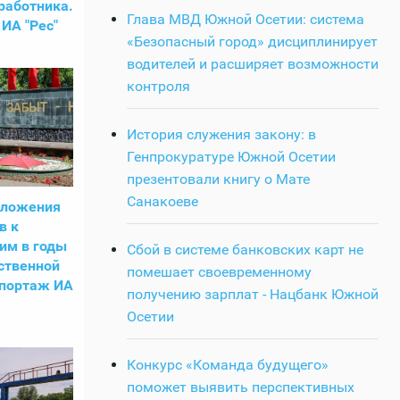
работника.
Глава МВД Южной Осетии: система
ИА "Рес"
«Безопасный город» дисциплинирует
водителей и расширяет возможности
контроля
История служения закону: в
Генпрокуратуре Южной Осетии
презентовали книгу о Мате
Санакоеве
зложения
в к
им в годы
Сбой в системе банковских карт не
ственной
помешает своевременному
епортаж ИА
получению зарплат - Нацбанк Южной
Осетии
Конкурс «Команда будущего»
поможет выявить перспективных