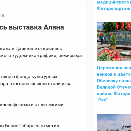
медицинского 
Фоторепортаж 
:00
сь выставка Алана
ртал» в Цхинвале открылась
ского художника-графика, режиссера
Церемония во
венков и цвето
нтского фонда культурных
Обелиску павш
ора в югоосетинской столице за
Великой Отече
войны. Фотор
"Рес"
философскими и этническими
и Борис Габараев отметил