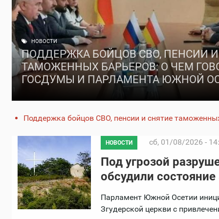
НОВОСТИ
ПОДДЕРЖКА БОЙЦОВ СВО, ПЕНСИИ И
ТАМОЖЕННЫХ БАРЬЕРОВ: О ЧЕМ ГО
ГОСДУМЫ И ПАРЛАМЕНТА ЮЖНОЙ О
Поддержка бойцов СВО, пенсии и снятие таможенных 
сб, 01/08/2026 - 14
НОВОСТИ
Под угрозой разруш
обсудили состояние
Парламент Южной Осетии иници
Згудерской церкви с привлече