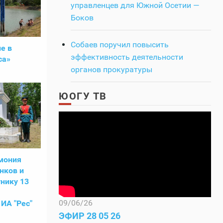
управленцев для Южной Осетии —
Боков
Собаев поручил повысить
е в
эффективность деятельности
са»
органов прокуратуры
ЮОГУ ТВ
мония
нков и
нику 13
09/06/26
ИА "Рес"
ЭФИР 28 05 26