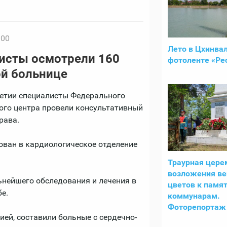
:00
Лето в Цхинвал
исты осмотрели 160
фотоленте «Ре
ой больнице
етии специалисты Федерального
ого центра провели консультативный
рава.
ован в кардиологическое отделение
Траурная цере
возложения ве
ьнейшего обследования и лечения в
цветов к памят
е.
коммунарам.
Фоторепортаж 
ей, составили больные с сердечно-