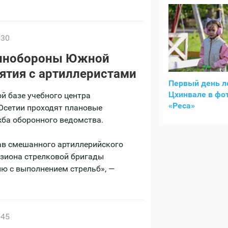
:30
Минобороны Южной
нятия с артиллеристами
Первый день л
Цхинвале в фо
й базе учебного центра
«Реса»
Осетии проходят плановые
жба оборонного ведомства.
тав смешанного артиллерийского
изиона стрелковой бригады
ю с выполнением стрельб», —
:45