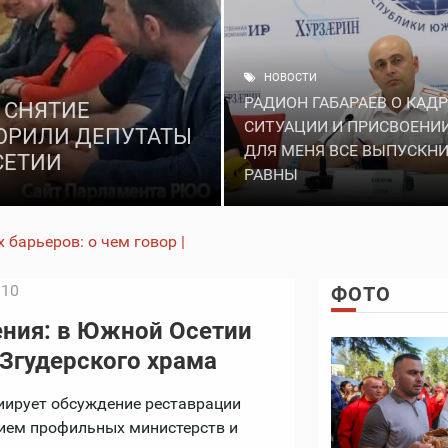
НОВОСТИ
РАДИОН ГАБАРАЕВ О КАД
 СНЯТИЕ
СИТУАЦИИ И ПРИСВОЕНИИ
ВОРИЛИ ДЕПУТАТЫ
ДЛЯ МЕНЯ ВСЕ ВЫПУСКН
СЕТИИ
РАВНЫ
барьеров: о чем говорили депутаты Гос |
:10
ФОТО
ения: в Южной Осетии
 Згудерского храма
ирует обсуждение реставрации
нием профильных министерств и