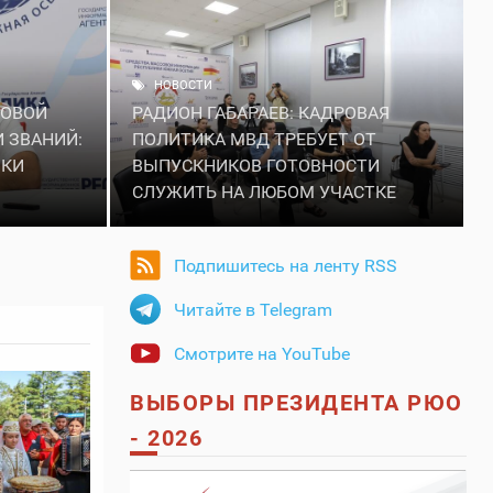
НОВОСТИ
РОВОЙ
РАДИОН ГАБАРАЕВ: КАДРОВАЯ
 ЗВАНИЙ:
ПОЛИТИКА МВД ТРЕБУЕТ ОТ
ИКИ
ВЫПУСКНИКОВ ГОТОВНОСТИ
СЛУЖИТЬ НА ЛЮБОМ УЧАСТКЕ
Подпишитесь на ленту RSS
Читайте в Telegram
Смотрите на YouTube
ВЫБОРЫ ПРЕЗИДЕНТА РЮО
- 2026