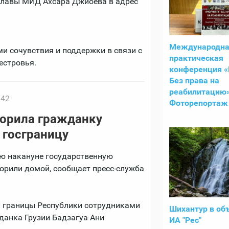
 главы МИД Ахсара Джиоева в адрес
Международна
и сочувствия и поддержки в связи с
практическая
естровья.
конференция «
Без права на
реабилитацию»
:42
Фоторепортаж 
орила гражданку
 госграницу
ю накануне государственную
орили домой, сообщает пресс-служба
й границы Республики сотрудниками
Шихантур в об
данка Грузии Бадзагуа Ани
ИА "Рес"