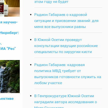
этом году не будет
Радион Габараев о кадровой
ситуации и присвоении званий: для
я научно-
меня все выпускники равны
Нюрнберг:
В Южной Осетии проведут
.
консультации ведущие российские
ИА "Рес"
специалисты по хирургии кисти
Радион Габараев: кадровая
политика МВД требует от
выпускников готовности служить на
любом участке
В Генпрокуратуре Южной Осетии
ъективе
наградили автора исследования о
Мате Санакоеве