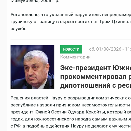
Мамукаевна, 2006 г.р.
Установлено, что указанный нарушитель непреднамер
грузинскую границу в окрестностях н.п. Гром Цхинвал
службе.
сб, 01/08/2026 - 11
НОВОСТИ
Комментарии
Экс-президент Южн
прокомментировал 
дипотношений с рес
Решения властей Науру о разрыве дипломатических 
республике назвали признаком несамостоятельности 
президент Южной Осетии Эдуард Кокойты, который во
годах, для южноосетинского народа самым важным яв
с РФ, а подобные действия Науру не делают ему чести