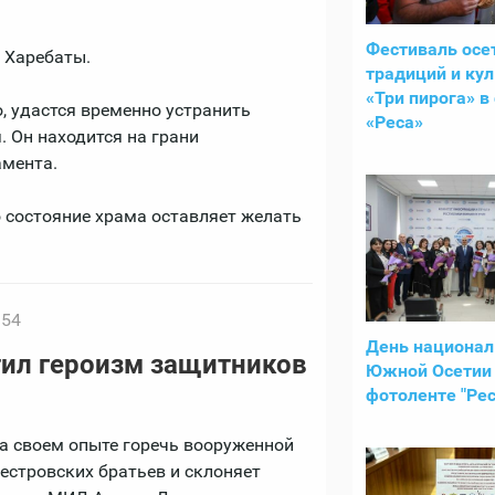
Фестиваль осе
й Харебаты.
традиций и ку
«Три пирога» в
, удастся временно устранить
«Реса»
. Он находится на грани
амента.
о состояние храма оставляет желать
:54
День национа
ил героизм защитников
Южной Осетии
фотоленте "Рес
а своем опыте горечь вооруженной
нестровских братьев и склоняет